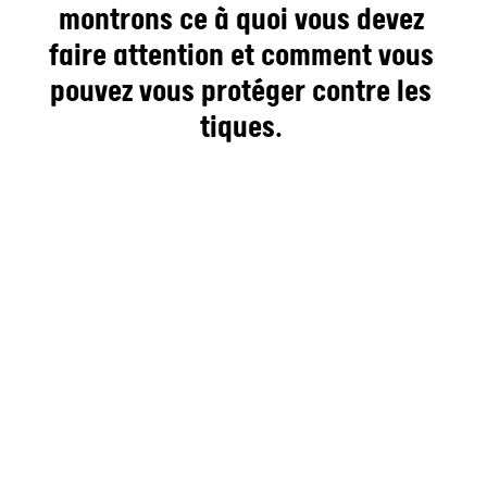
montrons ce à quoi vous devez
faire attention et comment vous
pouvez vous protéger contre les
tiques.
Où les tiques sont-elles les
plus fréquentes en Suisse ?
Les tiques vivent dans les forêts, les prairies et
les buissons jusqu’à environ 2000 mètres
d’altitude. Ils sont particulièrement actifs dans
les régions humides et chaudes comme le
Plateau.