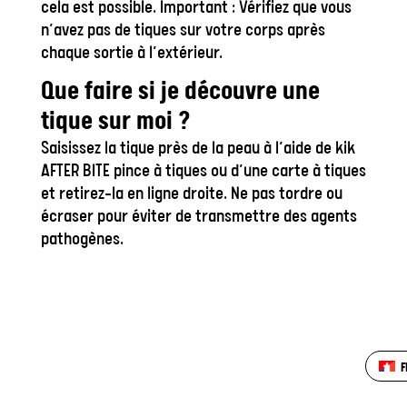
cela est possible. Important : Vérifiez que vous
n’avez pas de tiques sur votre corps après
chaque sortie à l’extérieur.
Que faire si je découvre une
tique sur moi ?
Saisissez la tique près de la peau à l’aide de kik
AFTER BITE pince à tiques ou d’une carte à tiques
et retirez-la en ligne droite. Ne pas tordre ou
écraser pour éviter de transmettre des agents
pathogènes.
Quand faut-il consulter un
médecin après une morsure de
F
tique ?