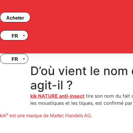
Skip
to
content
Acheter
FR
FR
D’où vient le nom
agit-il ?
kik NATURE anti-insect
tire son nom du fait q
les moustiques et les tiques, est confirmé par
®
kik
est une marque de Martec Handels AG.