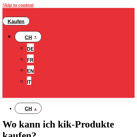
Skip to content
Kaufen
CH
DE
FR
EN
IT
CH
Wo kann ich kik-Produkte
kaufen?