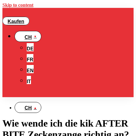
Skip to content
Kaufen
CH
DE
FR
EN
IT
CH
Wie wende ich die kik AFTER
BITE Zeckenzange richtig an?