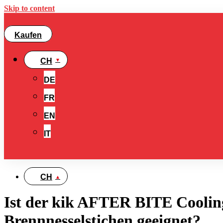
Skip to content
Kaufen
CH
DE
FR
EN
IT
CH
Ist der kik AFTER BITE Cooling
Brennnesselstichen geeignet?