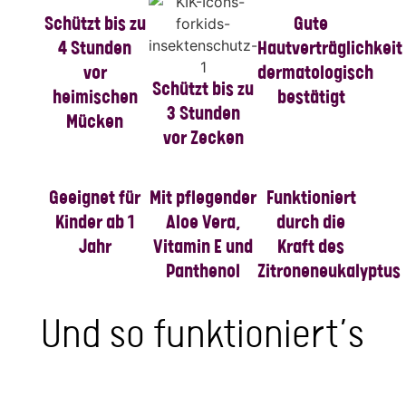
Schützt bis zu
Gute
4 Stunden
Hautverträglichkeit
vor
dermatologisch
Schützt bis zu
heimischen
bestätigt
3 Stunden
Mücken
vor Zecken
Geeignet für
Mit pflegender
Funktioniert
Kinder ab 1
Aloe Vera,
durch die
Jahr
Vitamin E und
Kraft des
Panthenol
Zitroneneukalyptus
Und so funktioniert’s