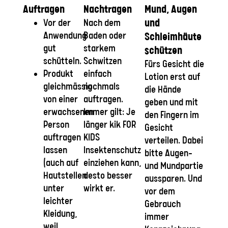
Auftragen
Nachtragen
Mund, Augen
Vor der
Nach dem
und
Anwendung
Baden oder
Schleimhäute
gut
starkem
schützen
schütteln.
Schwitzen
Fürs Gesicht die
Produkt
einfach
Lotion erst auf
gleichmässig
nochmals
die Hände
von einer
auftragen.
geben und mit
erwachsenen
Immer gilt: Je
den Fingern im
Person
länger kik FOR
Gesicht
auftragen
KIDS
verteilen. Dabei
lassen
Insektenschutz
bitte Augen-
(auch auf
einziehen kann,
und Mundpartie
Hautstellen
desto besser
aussparen. Und
unter
wirkt er.
vor dem
leichter
Gebrauch
Kleidung,
immer
weil