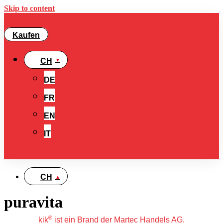
Skip to content
Kaufen
CH
DE
FR
EN
IT
CH
puravita
®
kik
ist ein Brand der Martec Handels AG.