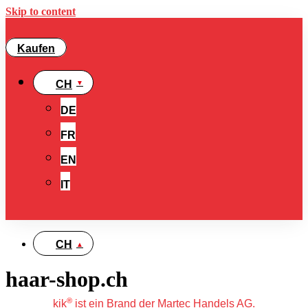
Skip to content
Kaufen
CH
DE
FR
EN
IT
CH
haar-shop.ch
®
kik
ist ein Brand der Martec Handels AG.